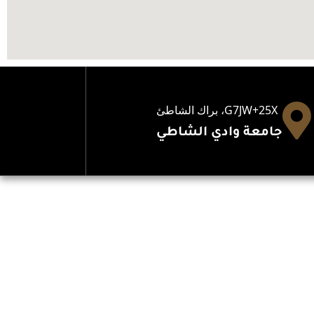
G7JW+25X، براك‎ الشاطئ
جامعة وادي الشاطي