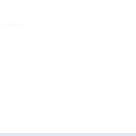
المؤتمر الر
t Areas
تن