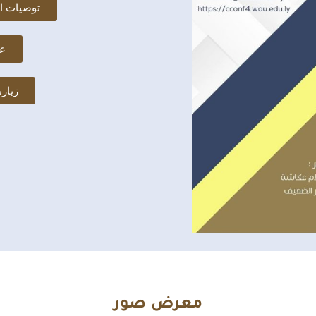
توصيات ال
ع
زيار
معرض صور