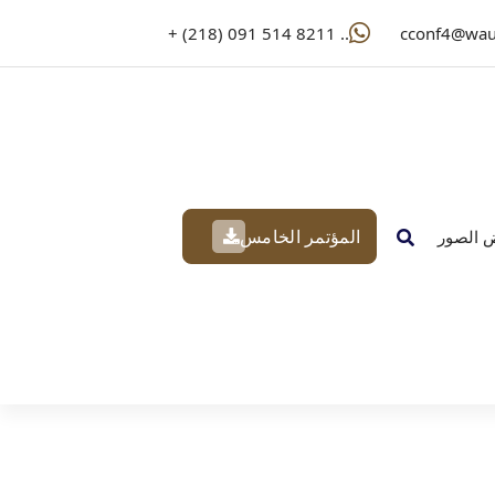
.. 8211 514 091 (218) +
cconf4@wau
المؤتمر الخامس
 الصور