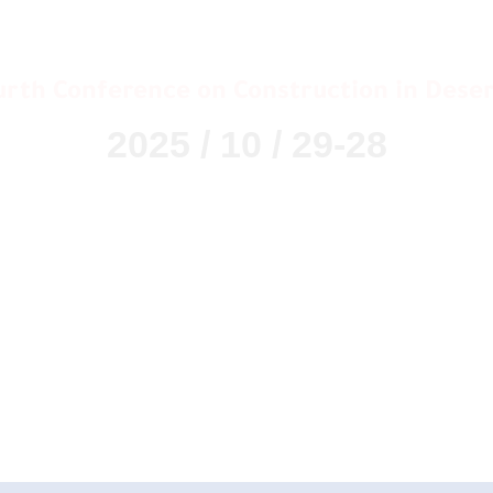
ابـع للتشييد في المناطق
urth Conference on Construction in Deser
29-28 / 10 / 2025
ظيم جامعة وادي الشاطئ - ليبي