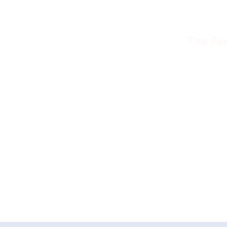
 الصحراوية
The Fo
ا